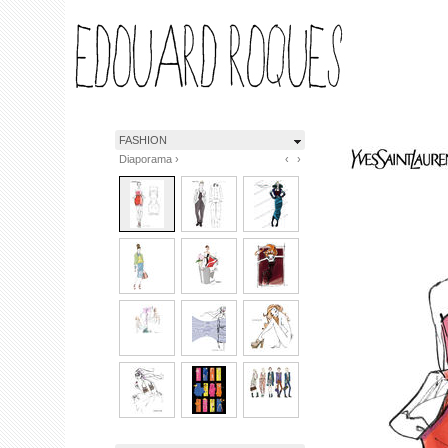
FASHION
Diaporama ›
‹
›